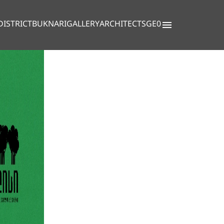
DISTRICT
BUKNARI
GALLERY
ARCHITECTS
GE0